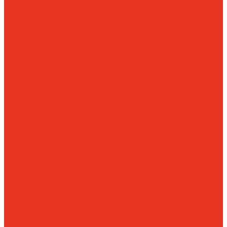
Мебельные и
офисные сейфы
Огневзломостойкие
Огнестойкие
картотеки
Огнестойкие сейфы
Оружейные шкафы и
сейфы
Пистолетные
сейфы
Сейфы
взломостойкие 1
класса
Сейфы
взломостойкие 2
класса
Сейфы
взломостойкие 3
класса
Сейфы
взломостойкие 4
класса
Сейфы
взломостойкие 5
класса
Сейфы
встраиваемые
Сейфы европейской
сертификации
Сейфы
эксклюзивные
элитные
Тайники и