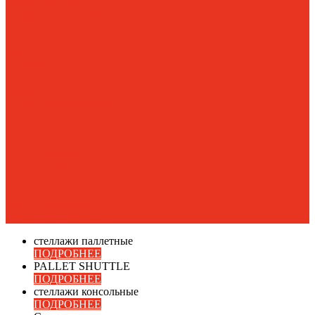
Аксессуары на
перфорированный
экран
Верстаки
Инструментальные
тележки
Инструментальные
шкафы Тяжелые
AMH TC
Специализированная
мебель
Стулья
промышленные
Тумбы
инструментальные
Тяжелые модульные
шкафы HARD
Шкафы
инструментальные
Ящики пластиковые
стеллажи паллетные
ПОДРОБНЕЕ
PALLET SHUTTLE
ПОДРОБНЕЕ
стеллажи консольные
ПОДРОБНЕЕ