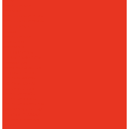
кровати
Медицинские
стеллажи
Медицинские столы
Медицинские тумбы
Медицинские
шкафы
Медицинские
шкафы для
раздевалок
Рециркуляторы
Сейфы-термостаты
Тележки для
перевозки больных
Ширмы и стойки
Офисная мебель
Офисные кресла
Офисные столы
Офисные тумбы
Офисные шкафы
Офисные шкафы для
раздевалок
Система
отрытых стеллажей
Производственная
мебель