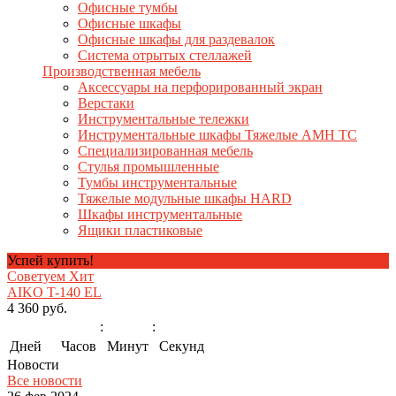
Офисные тумбы
Офисные шкафы
Офисные шкафы для раздевалок
Система отрытых стеллажей
Производственная мебель
Аксессуары на перфорированный экран
Верстаки
Инструментальные тележки
Инструментальные шкафы Тяжелые AMH TC
Специализированная мебель
Стулья промышленные
Тумбы инструментальные
Тяжелые модульные шкафы HARD
Шкафы инструментальные
Ящики пластиковые
Успей купить!
Советуем
Хит
AIKO T-140 EL
4 360
руб.
:
:
Дней
Часов
Минут
Секунд
Новости
Все новости