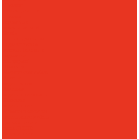
Стеллажи
гравитационные
Стеллажи
перекатные
мобильные
Pallet
Shuttle
Техника для склада
Гидравлические
тележки
Тележки с
подъемной
платформой
Штабелеры
Медицинская мебель
Аптечки
медицинские
Архивные
медицинские шкафы
Картотеки
медицинские
Кушетки и банкетки
медицинские
Мебель
для кабинетов и
палат (ЛДСП)
Медицинские