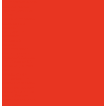
Медицинская мебель
Офисная мебель
Производственная
мебель
Стеллажи полочные
Облегченный
архивный
Стандартный
архивный
Усиленный
архивный
Оцинкованный
Средне-грузовой
Складской
Стеллаж
SBL
Стеллажи SB
Стеллажи для шин
Сейфы
SMART-СЕЙФ
Автомобильные
сейфы
Гостиничные
сейфы
Депозитные
сейфы
Депозитные
ячейки
Детские
сейфы
Ложементы и
подставки