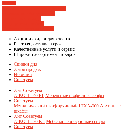
Сейфы
Металлическая мебель и шкафы
Стеллажное оборудование
Техника для склада
Медицинская мебель
Производственная мебель
Акции и скидки для клиентов
Быстрая доставка в срок
Качественные услуги и сервис
Широкий ассортимент товаров
Скидки дня
Хиты продаж
Новинки
Советуем
Хит
Советуем
AIKO T-140 EL
Мебельные и офисные сейфы
Советуем
Металлический шкаф архивный ШХА-900
Архивные
шкафы
Хит
Советуем
AIKO T-170 KL
Мебельные и офисные сейфы
Советуем