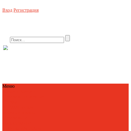
Вход
Регистрация
Стеллажное оборудование, погрузочная техника, металлическая мебель, сей
8 (800) 550-80-10 БЕСПЛАТНО
info@metallist23.c
Меню
Каталог
Каталог
Стеллажи полочные
Сейфы
Металлическая
мебель и шкафы
Стеллажное
оборудование
Техника для склада