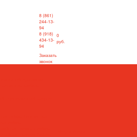
8 (861)
244-13-
94
8 (918)
0
ль, сейфы
434-13-
руб.
info@metallist23.com
94
Заказать
звонок
лажное оборудование
одственная мебель
ый
Оцинкованный
Средне-
тные сейфы
Депозитные
ные сейфы
ужейные шкафы и сейфы
Услуги
Услуги
стойкие 2 класса
Сейфы