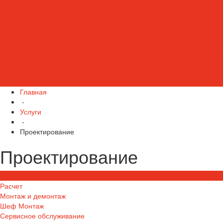
перевозки больных
Ширмы и стойки
Офисная мебель
Офисные кресла
Офисные столы
Офисные тумбы
Офисные шкаф
раздевалок
Система отрытых стеллажей
Производственная мебель
Аксессуары на перфорированный экран
Верстаки
Инструментальн
Инструментальные шкафы Тяжелые AMH TC
Специализированная
промышленные
Тумбы инструментальные
Тяжелые модульные ш
инструментальные
Ящики пластиковые
Главная
-
Услуги
-
Проектирование
Проектирование
Проектирование
Расчет
Монтаж и демонтаж
Шеф Монтаж
Сервисное обслуживание