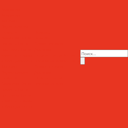
Компания
Компания
Магазин
Видеогалерея
Новости
Помощь
Вакансии
Наши
Помощь
проекты
Наши
Схема проезда
партнеры
Наши
Доставка
о
клиенты
Отзывы
Оплата
Статьи
Контакты
о
и благодарности
Производители
Контакты
Магазин
Схема проезда
Видеогалерея
Доставка
Новости
Оплата
Статьи
Вакансии
Наши
Производители
проекты
Наши
партнеры
Наши
клиенты
Отзывы
и благодарности