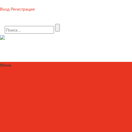
Вход
Регистрация
Стеллажное оборудование, погрузочная техника, металлическая мебе
8 (800) 550-80-10 БЕСПЛАТНО
Меню
Каталог
Каталог
Стеллажи полочные
Сейфы
Металлическая мебель и шкафы
Стел
Техника для склада
Медицинская мебель
Офисная мебель
Произв
Стеллажи полочные
Облегченный архивный
Стандартный архивный
Усиленный архивн
грузовой
Складской
Стеллаж SBL
Стеллажи SB
Стеллажи для шин
Сейфы
SMART-СЕЙФ
Автомобильные сейфы
Гостиничные сейфы
Депози
ячейки
Детские сейфы
Ложементы и подставки
Мебельные и офис
Огневзломостойкие
Огнестойкие картотеки
Огнестойкие сейфы
Ор
Пистолетные сейфы
Сейфы взломостойкие 1 класса
Сейфы взломо