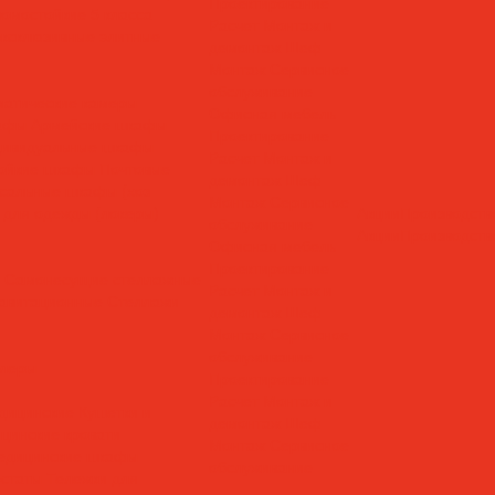
Проектирование
омостойкие 5 класса
Расчет
Монтаж и
ксклюзивные элитные
демонтаж
Шеф
Монтаж
Сервисное
обслуживание
матические камеры
Офисная мебель
афы
Армейские шкафы
Проектирование
ивидуальные шкафы
Расчет
Монтаж и
ойкие шкафы
Почтовые
демонтаж
Шеф
сальные шкафы (хоз
Монтаж
Сервисное
для одежды (локеры)
Акции
Производств
обслуживание
Акции
Производств
Офисная мебель
Проектирование
Самонесущие стеллажные
Расчет
Монтаж и
равитационные
Стеллажи
демонтаж
Шеф
Монтаж
Сервисное
обслуживание
леры
Проектирование
Расчет
Монтаж и
дицинские
Кушетки и
демонтаж
Шеф
цинские кровати
Монтаж
Сервисное
едицинские шкафы
обслуживание
статы
Тележки для