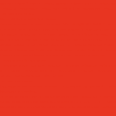
взломостойкие 3 класса
Сейфы взломостойкие 4 класса
Сейфы взл
Сейфы встраиваемые
Сейфы европейской сертификации
Сейфы э
Тайники и кэшбоксы
Металлическая мебель и шкафы
Автоматические системы хранения (Key management system)
Авто
хранения
Аксессуары, опции, комплектующие
Антивандальные шк
Архивные шкафы
Бухгалтерские шкафы
Гардеробные системы
Инд
кассира
Картотеки
Картотеки больших форматов
Ключницы
Огнест
ящики
Скамьи гардеробные
Темпокассы
Тумбы мобильные
Универ
локеры)
Шкафы для балконов
Шкафы для газовых балонов
Шкафы 
Шкафы для сумок
Шкафы многоящичные
Шкафы сушильные
Стеллажное оборудование
Стеллажи паллетные фронтальные
Стеллажи набивные глубинные
конструкции
Стеллажи мезонин
Стеллажи консольные
Стеллажи г
перекатные мобильные
Pallet Shuttle
Техника для склада
Гидравлические тележки
Тележки с подъемной платформой
Штабе
Медицинская мебель
Аптечки медицинские
Архивные медицинские шкафы
Картотеки ме
банкетки медицинские
Мебель для кабинетов и палат (ЛДСП)
Меди
Медицинские стеллажи
Медицинские столы
Медицинские тумбы
М
Медицинские шкафы для раздевалок
Рециркуляторы
Сейфы-термо