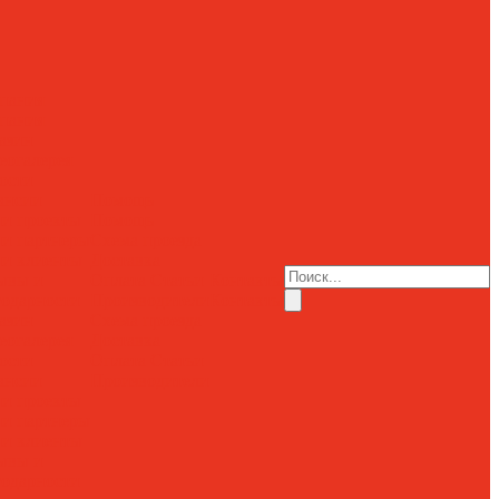
пания
пания
азин
еогалерея
ости
ансии
Помощь
и проекты
Помощь
и партнеры
Схема проезда
и клиенты
Доставка
ывы и
Оплата
Статьи
Контакты
годарности
Производители
Контакты
азин
Схема проезда
еогалерея
Доставка
ости
Оплата
Статьи
ансии
Производители
и проекты
и партнеры
и клиенты
ывы и
годарности