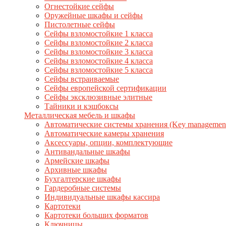
Огнестойкие сейфы
Оружейные шкафы и сейфы
Пистолетные сейфы
Сейфы взломостойкие 1 класса
Сейфы взломостойкие 2 класса
Сейфы взломостойкие 3 класса
Сейфы взломостойкие 4 класса
Сейфы взломостойкие 5 класса
Сейфы встраиваемые
Сейфы европейской сертификации
Сейфы эксклюзивные элитные
Тайники и кэшбоксы
Металлическая мебель и шкафы
Автоматические системы хранения (Key management
Автоматические камеры хранения
Аксессуары, опции, комплектующие
Антивандальные шкафы
Армейские шкафы
Архивные шкафы
Бухгалтерские шкафы
Гардеробные системы
Индивидуальные шкафы кассира
Картотеки
Картотеки больших форматов
Ключницы