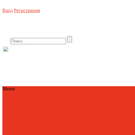
Вход
Регистрация
Стеллажное оборудование, погрузочная техника, металлическая мебель, сей
8 (800) 550-80-10 БЕСПЛАТНО
info
Меню
Каталог
Каталог
Стеллажи полочные
Сейфы
Металлическая мебель и шкафы
Ст
оборудование
Техника для склада
Медицинская мебель
Офисна
Производственная мебель
Стеллажи полочные
Облегченный архивный
Стандартный архивный
Усиленный а
Оцинкованный
Средне-грузовой
Складской
Стеллаж SBL
Сте
для шин