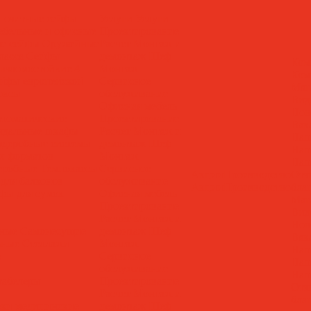
позитные сейфы
Услуги
Услуги
бельные и офисные
Проектирование
ие сейфы
Оружейные
Расчет
Монтаж и
ласса
Сейфы
демонтаж
Шеф
Ком
взломостойкие 4
Монтаж
Ком
йфы европейской
Сервисное
Маг
оксы
обслуживание
Вид
Офисная мебель
Нов
томатические
Проектирование
Вак
ндальные шкафы
Расчет
Монтаж и
Наш
рдеробные системы
демонтаж
Шеф
Наш
х форматов
Монтаж
Наш
еробные
Темпокассы
Сервисное
Акции
Производство
Отз
для балконов
обслуживание
Акции
Производство
бла
фы для сумок
Офисная мебель
Маг
Проектирование
Вид
Расчет
Монтаж и
Нов
нные
Самонесущие
демонтаж
Шеф
Вак
ьные
Стеллажи
Монтаж
Наш
e
Сервисное
Наш
обслуживание
Наш
абелеры
Проектирование
Отз
Расчет
Монтаж и
бла
еки медицинские
демонтаж
Шеф