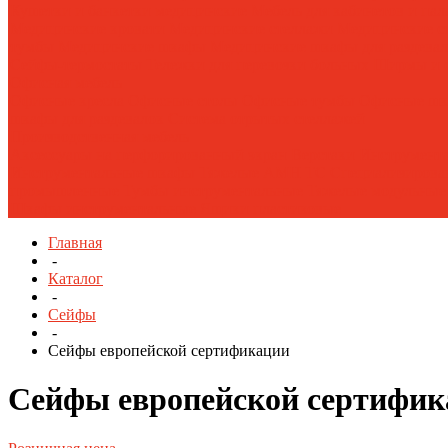
Кушетки и банкетки медицинские
Мебель для кабинетов и па
Медицинские кровати
Медицинские стеллажи
Медицинские с
тумбы
Медицинские шкафы
Медицинские шкафы для раздева
Сейфы-термостаты
Тележки для перевозки больных
Ширмы и 
Офисная мебель
Офисные кресла
Офисные столы
Офисные тумбы
Офисные ш
шкафы для раздевалок
Система отрытых стеллажей
Производственная мебель
Аксессуары на перфорированный экран
Верстаки
Инструмента
Инструментальные шкафы Тяжелые AMH TC
Специализирова
промышленные
Тумбы инструментальные
Тяжелые модульны
Шкафы инструментальные
Ящики пластиковые
Главная
-
Каталог
-
Сейфы
-
Сейфы европейской сертификации
Сейфы европейской сертифик