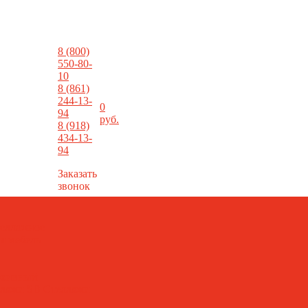
8 (800)
550-80-
10
8 (861)
244-13-
0
94
фы
руб.
@metallist23.com
8 (918)
434-13-
94
Заказать
звонок
еллажное
я мебель
рхивный
ллажи SB
Стеллажи