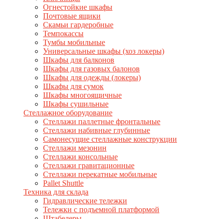
Огнестойкие шкафы
Почтовые ящики
Скамьи гардеробные
Темпокассы
Тумбы мобильные
Универсальные шкафы (хоз локеры)
Шкафы для балконов
Шкафы для газовых балонов
Шкафы для одежды (локеры)
Шкафы для сумок
Шкафы многоящичные
Шкафы сушильные
Стеллажное оборудование
Стеллажи паллетные фронтальные
Стеллажи набивные глубинные
Самонесущие стеллажные конструкции
Стеллажи мезонин
Стеллажи консольные
Стеллажи гравитационные
Стеллажи перекатные мобильные
Pallet Shuttle
Техника для склада
Гидравлические тележки
Тележки с подъемной платформой
Штабелеры