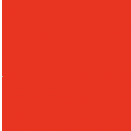
Сейфы
SMART-СЕЙФ
Автомобильные сейфы
Гостиничные сейфы
Де
Депозитные ячейки
Детские сейфы
Ложементы и подставки
Ме
сейфы
Огневзломостойкие
Огнестойкие картотеки
Огнестойк
шкафы и сейфы
Пистолетные сейфы
Сейфы взломостойкие 1 к
взломостойкие 2 класса
Сейфы взломостойкие 3 класса
Сейфы 
класса
Сейфы взломостойкие 5 класса
Сейфы встраиваемые
Се
сертификации
Сейфы эксклюзивные элитные
Тайники и кэшб
Металлическая мебель и шкафы
Автоматические системы хранения (Key management system)
Ав
камеры хранения
Аксессуары, опции, комплектующие
Антива
Армейские шкафы
Архивные шкафы
Бухгалтерские шкафы
Га
Индивидуальные шкафы кассира
Картотеки
Картотеки больши
Ключницы
Огнестойкие шкафы
Почтовые ящики
Скамьи гард
Тумбы мобильные
Универсальные шкафы (хоз локеры)
Шкафы 
Шкафы для газовых балонов
Шкафы для одежды (локеры)
Шка
Шкафы многоящичные
Шкафы сушильные
Стеллажное оборудование
Стеллажи паллетные фронтальные
Стеллажи набивные глуби
стеллажные конструкции
Стеллажи мезонин
Стеллажи консол
гравитационные
Стеллажи перекатные мобильные
Pallet Shuttl
Техника для склада
Гидравлические тележки
Тележки с подъемной платформой
Шт
Медицинская мебель
Аптечки медицинские
Архивные медицинские шкафы
Картот