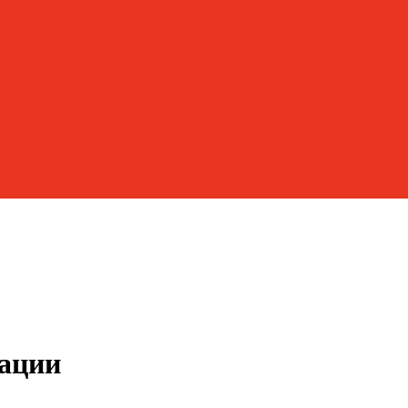
лат (ЛДСП)
Монтаж
толы
Медицинские
Сервисное
лок
Рециркуляторы
обслуживание
стойки
кафы
Офисные
льные тележки
нная мебель
Стулья
е шкафы HARD
ации