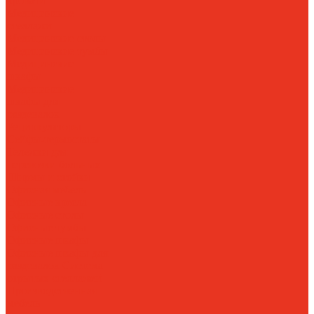
кровати
Медицинские
стеллажи
Медицинские столы
Медицинские тумбы
Медицинские
шкафы
Медицинские
шкафы для
раздевалок
Рециркуляторы
Сейфы-термостаты
Тележки для
перевозки больных
Ширмы и стойки
Офисная мебель
Офисные кресла
Офисные столы
Офисные тумбы
Офисные шкафы
Офисные шкафы для
раздевалок
Система
отрытых стеллажей
Производственная
мебель