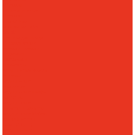
Стеллажи
гравитационные
Стеллажи
перекатные
мобильные
Pallet
Shuttle
Техника для склада
Гидравлические
тележки
Тележки с
подъемной
платформой
Штабелеры
Медицинская мебель
Аптечки
медицинские
Архивные
медицинские шкафы
Картотеки
медицинские
Кушетки и банкетки
медицинские
Мебель
для кабинетов и
палат (ЛДСП)
Медицинские