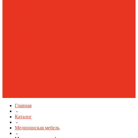
Аксессуары на
перфорированный
экран
Верстаки
Инструментальные
тележки
Инструментальные
шкафы Тяжелые
AMH TC
Специализированная
мебель
Стулья
промышленные
Тумбы
инструментальные
Тяжелые модульные
шкафы HARD
Шкафы
инструментальные
Ящики пластиковые
Главная
-
Каталог
-
Медицинская мебель
-