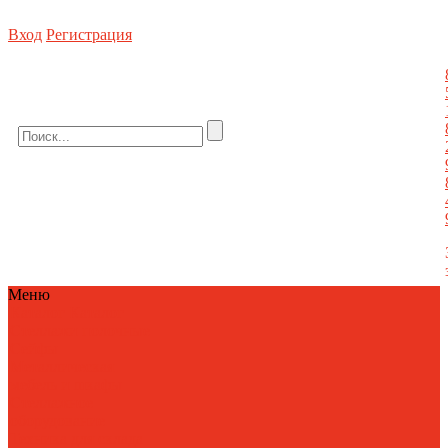
Вход
Регистрация
Стеллажное оборудование, погрузочная техника, металлическая мебель, сейфы
8 (800) 550-80-10 БЕСПЛАТНО
info@metallist23.com
Меню
Каталог
Каталог
Стеллажи полочные
Сейфы
Металлическая
мебель и шкафы
Стеллажное
оборудование
Техника для склада