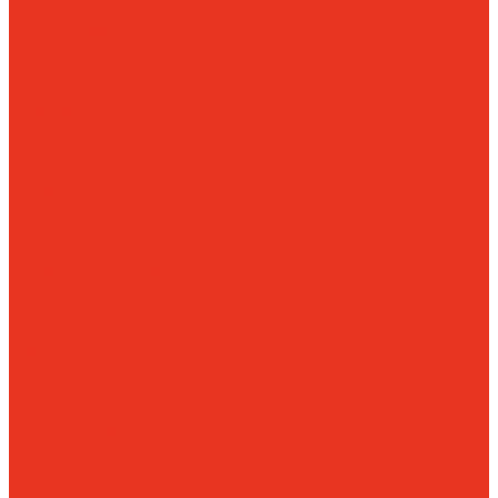
Медицинская мебель
Офисная мебель
Производственная
мебель
Стеллажи полочные
Облегченный
архивный
Стандартный
архивный
Усиленный
архивный
Оцинкованный
Средне-грузовой
Складской
Стеллаж
SBL
Стеллажи SB
Стеллажи для шин
Сейфы
SMART-СЕЙФ
Автомобильные
сейфы
Гостиничные
сейфы
Депозитные
сейфы
Депозитные
ячейки
Детские
сейфы
Ложементы и
подставки