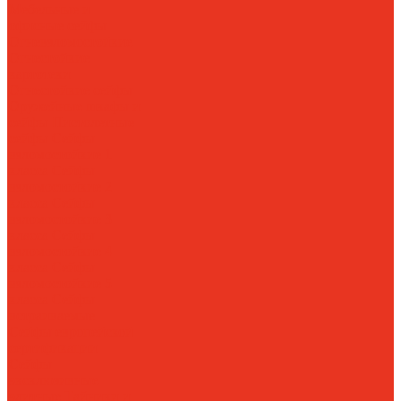
Мебельные и
офисные сейфы
Огневзломостойкие
Огнестойкие
картотеки
Огнестойкие сейфы
Оружейные шкафы и
сейфы
Пистолетные
сейфы
Сейфы
взломостойкие 1
класса
Сейфы
взломостойкие 2
класса
Сейфы
взломостойкие 3
класса
Сейфы
взломостойкие 4
класса
Сейфы
взломостойкие 5
класса
Сейфы
встраиваемые
Сейфы европейской
сертификации
Сейфы
эксклюзивные
элитные
Тайники и