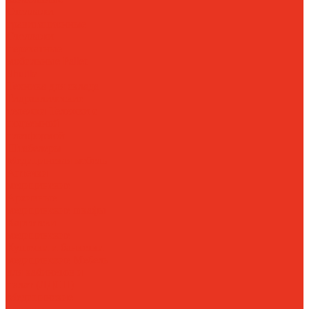
Стеллажи
гравитационные
Стеллажи
перекатные
мобильные
Pallet
Shuttle
Техника для склада
Гидравлические
тележки
Тележки с
подъемной
платформой
Штабелеры
Медицинская мебель
Аптечки
медицинские
Архивные
медицинские шкафы
Картотеки
медицинские
Кушетки и банкетки
медицинские
Мебель
для кабинетов и
палат (ЛДСП)
Медицинские