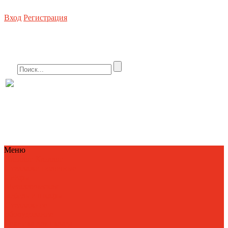
Вход
Регистрация
Стеллажное оборудование, погрузочная техника, металлическая мебель, сей
8 (800) 550-80-10 БЕСПЛАТНО
info@metallist23.c
Меню
Каталог
Каталог
Стеллажи полочные
Сейфы
Металлическая
мебель и шкафы
Стеллажное
оборудование
Техника для склада