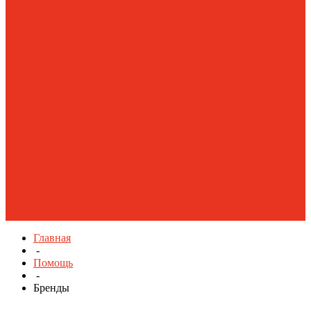
Аксессуары на
перфорированный
экран
Верстаки
Инструментальные
тележки
Инструментальные
шкафы Тяжелые
AMH TC
Специализированная
мебель
Стулья
промышленные
Тумбы
инструментальные
Тяжелые модульные
шкафы HARD
Шкафы
инструментальные
Ящики пластиковые
Главная
-
Помощь
-
Бренды