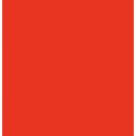
Мебельные и
офисные сейфы
Огневзломостойкие
Огнестойкие
картотеки
Огнестойкие сейфы
Оружейные шкафы и
сейфы
Пистолетные
сейфы
Сейфы
взломостойкие 1
класса
Сейфы
взломостойкие 2
класса
Сейфы
взломостойкие 3
класса
Сейфы
взломостойкие 4
класса
Сейфы
взломостойкие 5
класса
Сейфы
встраиваемые
Сейфы европейской
сертификации
Сейфы
эксклюзивные
элитные
Тайники и