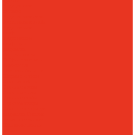
кровати
Медицинские
стеллажи
Медицинские столы
Медицинские тумбы
Медицинские
шкафы
Медицинские
шкафы для
раздевалок
Рециркуляторы
Сейфы-термостаты
Тележки для
перевозки больных
Ширмы и стойки
Офисная мебель
Офисные кресла
Офисные столы
Офисные тумбы
Офисные шкафы
Офисные шкафы для
раздевалок
Система
отрытых стеллажей
Производственная
мебель