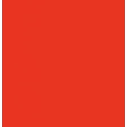
Медицинская мебель
Офисная мебель
Производственная
мебель
Стеллажи полочные
Облегченный
архивный
Стандартный
архивный
Усиленный
архивный
Оцинкованный
Средне-грузовой
Складской
Стеллаж
SBL
Стеллажи SB
Стеллажи для шин
Сейфы
SMART-СЕЙФ
Автомобильные
сейфы
Гостиничные
сейфы
Депозитные
сейфы
Депозитные
ячейки
Детские
сейфы
Ложементы и
подставки