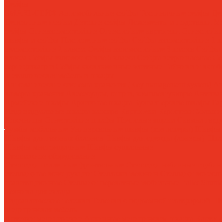
Сейфы
SMART-СЕЙФ
Автомобильные сейфы
Гостиничные сейфы
Де
Депозитные ячейки
Детские сейфы
Ложементы и подставки
Ме
сейфы
Огневзломостойкие
Огнестойкие картотеки
Огнестойк
шкафы и сейфы
Пистолетные сейфы
Сейфы взломостойкие 1 к
взломостойкие 2 класса
Сейфы взломостойкие 3 класса
Сейфы 
класса
Сейфы взломостойкие 5 класса
Сейфы встраиваемые
Се
сертификации
Сейфы эксклюзивные элитные
Тайники и кэшб
Металлическая мебель и шкафы
Автоматические системы хранения (Key management system)
Ав
камеры хранения
Аксессуары, опции, комплектующие
Антива
Армейские шкафы
Архивные шкафы
Бухгалтерские шкафы
Га
Индивидуальные шкафы кассира
Картотеки
Картотеки больши
Ключницы
Огнестойкие шкафы
Почтовые ящики
Скамьи гард
Тумбы мобильные
Универсальные шкафы (хоз локеры)
Шкафы 
Шкафы для газовых балонов
Шкафы для одежды (локеры)
Шка
Шкафы многоящичные
Шкафы сушильные
Стеллажное оборудование
Стеллажи паллетные фронтальные
Стеллажи набивные глуби
стеллажные конструкции
Стеллажи мезонин
Стеллажи консол
гравитационные
Стеллажи перекатные мобильные
Pallet Shuttl
Техника для склада
Гидравлические тележки
Тележки с подъемной платформой
Шт
Медицинская мебель
Аптечки медицинские
Архивные медицинские шкафы
Картот