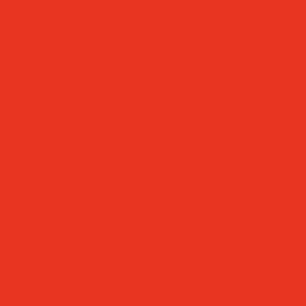
позитные сейфы
Услуги
Услуги
бельные и офисные
Проектирование
ие сейфы
Оружейные
Расчет
Монтаж и
ласса
Сейфы
демонтаж
Шеф
Ком
взломостойкие 4
Монтаж
Ком
йфы европейской
Сервисное
Маг
оксы
обслуживание
Вид
Офисная мебель
Нов
томатические
Проектирование
Вак
ндальные шкафы
Расчет
Монтаж и
Наш
рдеробные системы
демонтаж
Шеф
Наш
х форматов
Монтаж
Наш
еробные
Темпокассы
Сервисное
Акции
Производство
Отз
для балконов
обслуживание
Акции
Производство
бла
фы для сумок
Офисная мебель
Маг
Проектирование
Вид
Расчет
Монтаж и
Нов
нные
Самонесущие
демонтаж
Шеф
Вак
ьные
Стеллажи
Монтаж
Наш
e
Сервисное
Наш
обслуживание
Наш
абелеры
Проектирование
Отз
Расчет
Монтаж и
бла
еки медицинские
демонтаж
Шеф