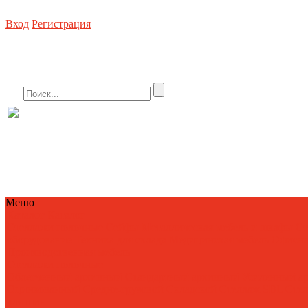
Вход
Регистрация
Стеллажное оборудование, погрузочная техника, металлическая мебель, сей
8 (800) 550-80-10 БЕСПЛАТНО
info
Меню
Каталог
Каталог
Стеллажи полочные
Сейфы
Металлическая мебель и шкафы
Ст
оборудование
Техника для склада
Медицинская мебель
Офисна
Производственная мебель
Стеллажи полочные
Облегченный архивный
Стандартный архивный
Усиленный а
Оцинкованный
Средне-грузовой
Складской
Стеллаж SBL
Сте
для шин