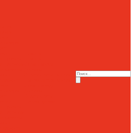
пания
пания
азин
еогалерея
ости
ансии
Помощь
и проекты
Помощь
и партнеры
Схема проезда
и клиенты
Доставка
ывы и
Оплата
Статьи
Контакты
годарности
Производители
Контакты
азин
Схема проезда
еогалерея
Доставка
ости
Оплата
Статьи
ансии
Производители
и проекты
и партнеры
и клиенты
ывы и
годарности