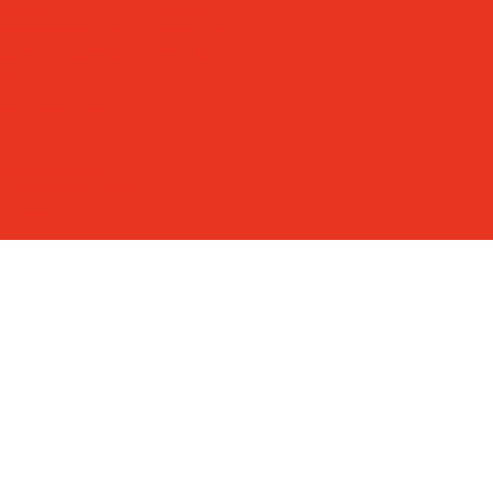
лат (ЛДСП)
Монтаж
толы
Медицинские
Сервисное
лок
Рециркуляторы
обслуживание
стойки
кафы
Офисные
льные тележки
нная мебель
Стулья
е шкафы HARD