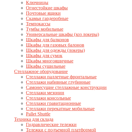
Ключницы
Огнестойкие шкафы
Почтовые ящики
Скамьи гардеробные
Темпокассы
Тумбы мобильные
Универсальные шкафы (хоз локеры)
Шкафы для балконов
Шкафы для газовых балонов
Шкафы для одежды (локеры)
Шкафы для сумок
Шкафы многоящичные
Шкафы сушильные
Стеллажное оборудование
Стеллажи паллетные фронтальные
Стеллажи набивные глубинные
Самонесущие стеллажные конструкции
Стеллажи мезонин
Стеллажи консольные
Стеллажи гравитационные
Стеллажи перекатные мобильные
Pallet Shuttle
Техника для склада
Гидравлические тележки
Тележки с подъемной платформой