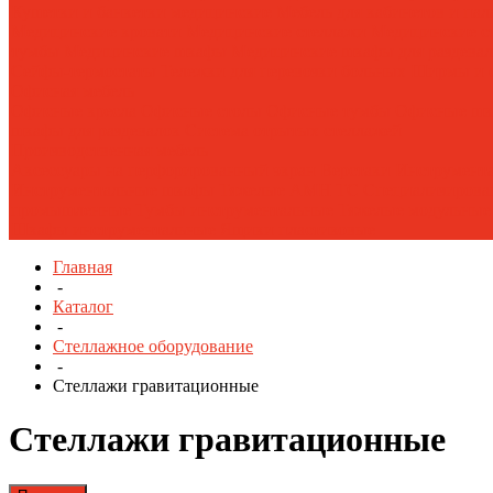
Кушетки и банкетки медицинские
Мебель для кабинетов и па
Медицинские кровати
Медицинские стеллажи
Медицинские с
тумбы
Медицинские шкафы
Медицинские шкафы для раздева
Сейфы-термостаты
Тележки для перевозки больных
Ширмы и 
Офисная мебель
Офисные кресла
Офисные столы
Офисные тумбы
Офисные ш
шкафы для раздевалок
Система отрытых стеллажей
Производственная мебель
Аксессуары на перфорированный экран
Верстаки
Инструмента
Инструментальные шкафы Тяжелые AMH TC
Специализирова
промышленные
Тумбы инструментальные
Тяжелые модульны
Шкафы инструментальные
Ящики пластиковые
Главная
-
Каталог
-
Стеллажное оборудование
-
Стеллажи гравитационные
Стеллажи гравитационные