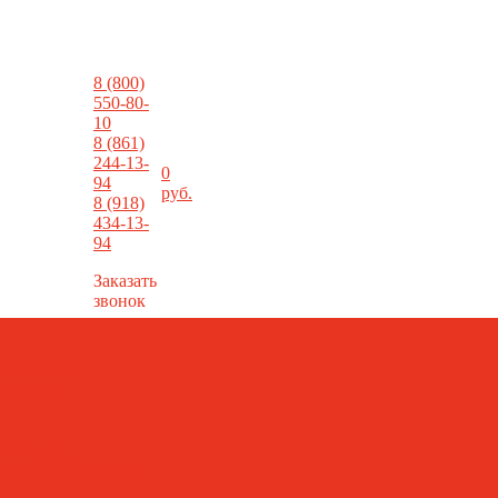
8 (800)
550-80-
10
8 (861)
244-13-
0
94
фы
руб.
@metallist23.com
8 (918)
434-13-
94
Заказать
звонок
еллажное
я мебель
рхивный
ллажи SB
Стеллажи