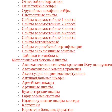
Огнестойкие картотеки
Огнестойкие сейфы
Оружейные шкафы и сейфы
Пистолетные сейфы
Сейфы взломостойкие 1 класса
Сейфы взломостойкие 2 класса
Сейфы взломостойкие 3 класса
Сейфы взломостойкие 4 класса
Сейфы взломостойкие 5 класса
Сейфы встраиваемые
Сейфы европейской сертификации
Сейфы эксклюзивные элитные
Тайники и кэшбоксы
Металлическая мебель и шкафы
Автоматические системы хранения (Key management
Автоматические камеры хранения
Аксессуары, опции, комплектующие
Антивандальные шкафы
Армейские шкафы
Архивные шкафы
Бухгалтерские шкафы
Гардеробные системы
Индивидуальные шкафы кассира
Картотеки
Картотеки больших форматов