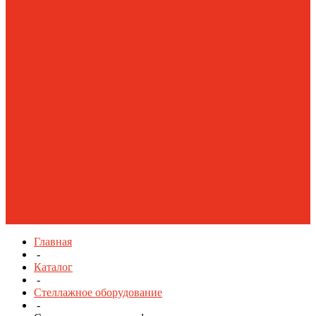
Аксессуары на
перфорированный
экран
Верстаки
Инструментальные
тележки
Инструментальные
шкафы Тяжелые
AMH TC
Специализированная
мебель
Стулья
промышленные
Тумбы
инструментальные
Тяжелые модульные
шкафы HARD
Шкафы
инструментальные
Ящики пластиковые
Главная
-
Каталог
-
Стеллажное оборудование
-