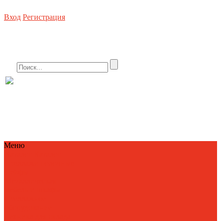
Вход
Регистрация
Стеллажное оборудование, погрузочная техника, металлическая мебель, сей
8 (800) 550-80-10 БЕСПЛАТНО
info@metallist23.c
Меню
Каталог
Каталог
Стеллажи полочные
Сейфы
Металлическая
мебель и шкафы
Стеллажное
оборудование
Техника для склада