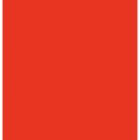
Мебельные и
офисные сейфы
Огневзломостойкие
Огнестойкие
картотеки
Огнестойкие сейфы
Оружейные шкафы и
сейфы
Пистолетные
сейфы
Сейфы
взломостойкие 1
класса
Сейфы
взломостойкие 2
класса
Сейфы
взломостойкие 3
класса
Сейфы
взломостойкие 4
класса
Сейфы
взломостойкие 5
класса
Сейфы
встраиваемые
Сейфы европейской
сертификации
Сейфы
эксклюзивные
элитные
Тайники и