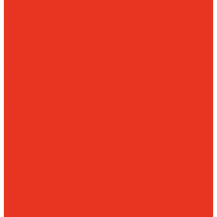
Стеллажи
гравитационные
Стеллажи
перекатные
мобильные
Pallet
Shuttle
Техника для склада
Гидравлические
тележки
Тележки с
подъемной
платформой
Штабелеры
Медицинская мебель
Аптечки
медицинские
Архивные
медицинские шкафы
Картотеки
медицинские
Кушетки и банкетки
медицинские
Мебель
для кабинетов и
палат (ЛДСП)
Медицинские