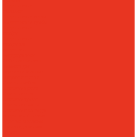
кровати
Медицинские
стеллажи
Медицинские столы
Медицинские тумбы
Медицинские
шкафы
Медицинские
шкафы для
раздевалок
Рециркуляторы
Сейфы-термостаты
Тележки для
перевозки больных
Ширмы и стойки
Офисная мебель
Офисные кресла
Офисные столы
Офисные тумбы
Офисные шкафы
Офисные шкафы для
раздевалок
Система
отрытых стеллажей
Производственная
мебель