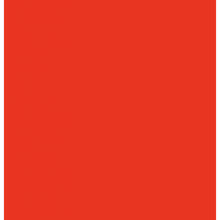
Медицинская мебель
Офисная мебель
Производственная
мебель
Стеллажи полочные
Облегченный
архивный
Стандартный
архивный
Усиленный
архивный
Оцинкованный
Средне-грузовой
Складской
Стеллаж
SBL
Стеллажи SB
Стеллажи для шин
Сейфы
SMART-СЕЙФ
Автомобильные
сейфы
Гостиничные
сейфы
Депозитные
сейфы
Депозитные
ячейки
Детские
сейфы
Ложементы и
подставки