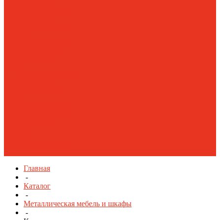
Аксессуары на
перфорированный
экран
Верстаки
Инструментальные
тележки
Инструментальные
шкафы Тяжелые
AMH TC
Специализированная
мебель
Стулья
промышленные
Тумбы
инструментальные
Тяжелые модульные
шкафы HARD
Шкафы
инструментальные
Ящики пластиковые
Главная
-
Каталог
-
Металлическая мебель и шкафы
-