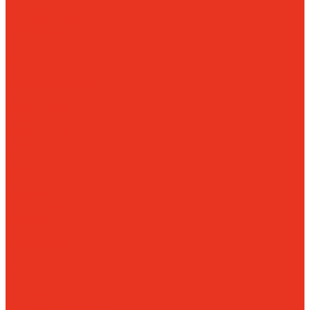
Мебельные и
офисные сейфы
Огневзломостойкие
Огнестойкие
картотеки
Огнестойкие сейфы
Оружейные шкафы и
сейфы
Пистолетные
сейфы
Сейфы
взломостойкие 1
класса
Сейфы
взломостойкие 2
класса
Сейфы
взломостойкие 3
класса
Сейфы
взломостойкие 4
класса
Сейфы
взломостойкие 5
класса
Сейфы
встраиваемые
Сейфы европейской
сертификации
Сейфы
эксклюзивные
элитные
Тайники и