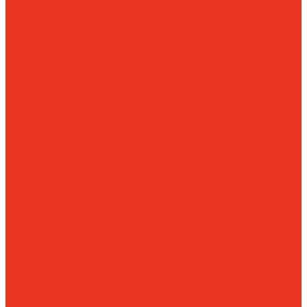
Стеллажи
гравитационные
Стеллажи
перекатные
мобильные
Pallet
Shuttle
Техника для склада
Гидравлические
тележки
Тележки с
подъемной
платформой
Штабелеры
Медицинская мебель
Аптечки
медицинские
Архивные
медицинские шкафы
Картотеки
медицинские
Кушетки и банкетки
медицинские
Мебель
для кабинетов и
палат (ЛДСП)
Медицинские