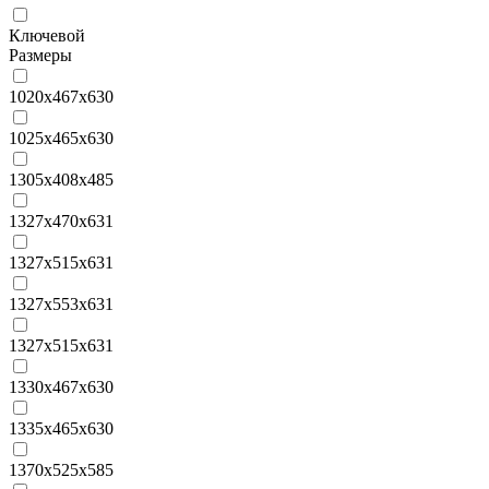
Ключевой
Размеры
1020x467x630
1025х465х630
1305x408x485
1327x470x631
1327x515x631
1327x553x631
1327х515х631
1330x467x630
1335х465х630
1370х525х585