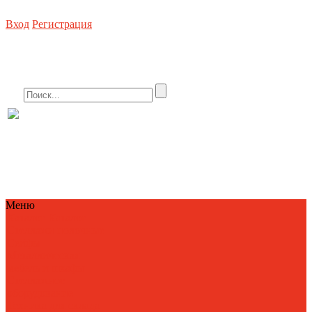
Вход
Регистрация
Стеллажное оборудование, погрузочная техника, металлическая мебель, сей
8 (800) 550-80-10 БЕСПЛАТНО
info@metallist23.c
Меню
Каталог
Каталог
Стеллажи полочные
Сейфы
Металлическая
мебель и шкафы
Стеллажное
оборудование
Техника для склада