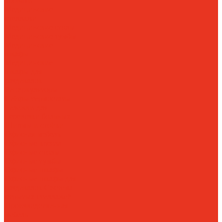
кровати
Медицинские
стеллажи
Медицинские столы
Медицинские тумбы
Медицинские
шкафы
Медицинские
шкафы для
раздевалок
Рециркуляторы
Сейфы-термостаты
Тележки для
перевозки больных
Ширмы и стойки
Офисная мебель
Офисные кресла
Офисные столы
Офисные тумбы
Офисные шкафы
Офисные шкафы для
раздевалок
Система
отрытых стеллажей
Производственная
мебель