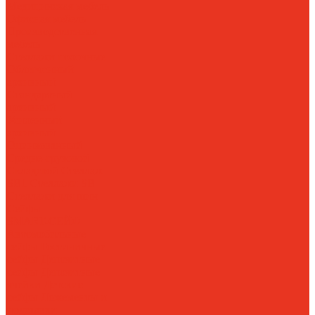
Медицинская мебель
Офисная мебель
Производственная
мебель
Стеллажи полочные
Облегченный
архивный
Стандартный
архивный
Усиленный
архивный
Оцинкованный
Средне-грузовой
Складской
Стеллаж
SBL
Стеллажи SB
Стеллажи для шин
Сейфы
SMART-СЕЙФ
Автомобильные
сейфы
Гостиничные
сейфы
Депозитные
сейфы
Депозитные
ячейки
Детские
сейфы
Ложементы и
подставки