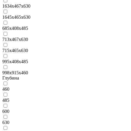
1634x467x630
1645х465х630
685x408x485
713x467x630
715х465х630
995x408x485
998x915x460
Глубина
460
485
600
630