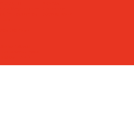
лат (ЛДСП)
Монтаж
толы
Медицинские
Сервисное
лок
Рециркуляторы
обслуживание
стойки
кафы
Офисные
льные тележки
нная мебель
Стулья
е шкафы HARD